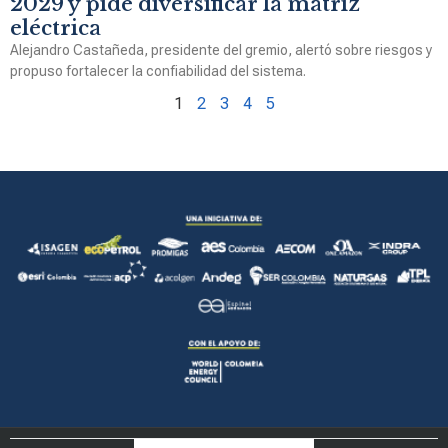
2029 y pide diversificar la matriz
eléctrica
Alejandro Castañeda, presidente del gremio, alertó sobre riesgos y
propuso fortalecer la confiabilidad del sistema.
1
2
3
4
5