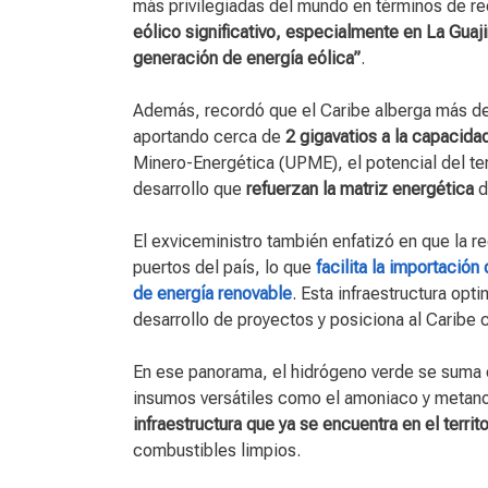
más privilegiadas del mundo en términos de r
eólico significativo, especialmente en La Guaj
generación de energía eólica”
.
Además, recordó que el Caribe alberga más d
aportando cerca de
2 gigavatios a la capacida
Minero-Energética (UPME), el potencial del te
desarrollo que
refuerzan la matriz energética
d
El exviceministro también enfatizó en que la r
puertos del país, lo que
facilita la importació
de energía renovable
. Esta infraestructura opt
desarrollo de proyectos y posiciona al Caribe 
En ese panorama, el hidrógeno verde se suma 
insumos versátiles como el amoniaco y metano
infraestructura que ya se encuentra en el territo
combustibles limpios.