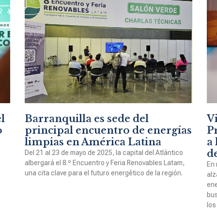
l
Barranquilla es sede del
V
o
principal encuentro de energías
P
limpias en América Latina
a 
d
Del 21 al 23 de mayo de 2025, la capital del Atlántico
albergará el 8.º Encuentro y Feria Renovables Latam,
En 
una cita clave para el futuro energético de la región.
alz
ene
bus
los