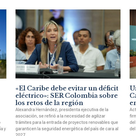
«El Caribe debe evitar un déficit
U
eléctrico»: SER Colombia sobre
Ca
los retos de la región
e
Alexandra Hernández, presidenta ejecutiva de la
Act
asociación, se refirió a la necesidad de agilizar
fir
o
trámites para la entrada de proyectos renovables que
del
a y
garanticen la seguridad energética del país de cara al
del
2027.