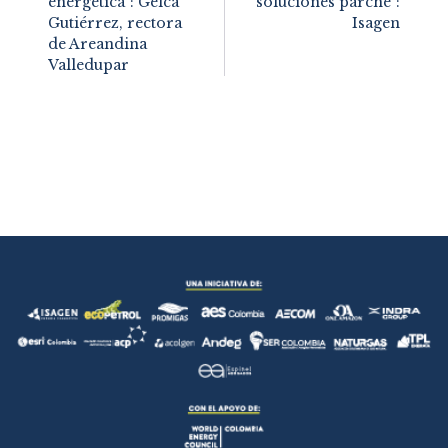
energética”: Gelca
soluciones parche”:
Gutiérrez, rectora
Isagen
de Areandina
Valledupar