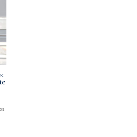
:
te
os.